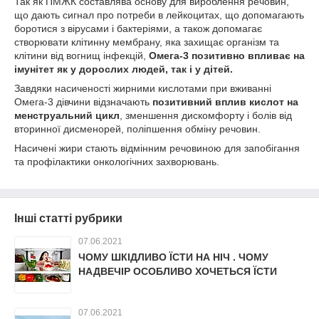
Так як ПМЖК составлява основу для вироблення речовин,
що дають сигнал про потреби в лейкоцитах, що допомагають
боротися з вірусами і бактеріями, а також допомагає
створювати клітинну мембрану, яка захищає організм та
клітини від вогнищ інфекцій,
Омега-3 позитивно впливає на
імунітет як у дорослих людей, так і у дітей.
Завдяки насиченості жирними кислотами при вживанні
Омега-3 дівчини відзначають
позитивний вплив кислот на
менструальний цикл
, зменшення дискомфорту і болів від
вторинної дисменорей, поліпшення обміну речовин.
Насичені жири стають відмінним речовиною для запобігання
та профілактики онкологічних захворювань.
Інші статті рубрики
07.06.2021
ЧОМУ ШКІДЛИВО ЇСТИ НА НІЧ . ЧОМУ
НАДВЕЧІР ОСОБЛИВО ХОЧЕТЬСЯ ЇСТИ
07.06.2021