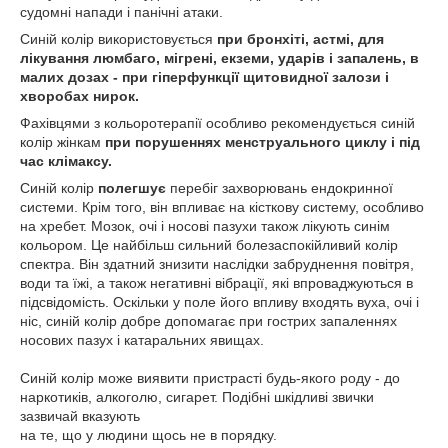
судомні напади і панічні атаки.
Синій колір використовується
при бронхіті, астмі, для
лікування люмбаго, мігрені, екземи, ударів і запалень, в
малих дозах - при гіперфункції щитовидної залози і
хворобах нирок.
Фахівцями з кольоротерапії особливо рекомендується синій
колір жінкам
при порушеннях менструального циклу і під
час клімаксу.
Синій колір
полегшує
перебіг захворювань ендокринної
системи. Крім того, він впливає на кісткову систему, особливо
на хребет. Мозок, очі і носові пазухи також лікують синім
кольором. Це найбільш сильний болезаспокійливий колір
спектра. Він здатний знизити наслідки забруднення повітря,
води та їжі, а також негативні вібрації, які впроваджуються в
підсвідомість. Оскільки у поле його впливу входять вуха, очі і
ніс, синій колір добре допомагає при гострих запаленнях
носових пазух і катаральних явищах.
Синій колір може виявити пристрасті будь-якого роду - до
наркотиків, алкоголю, сигарет. Подібні шкідливі звички
зазвичай вказують
на те, що у людини щось не в порядку.