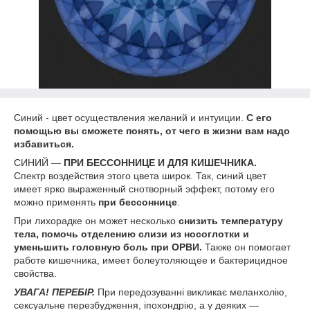
Синий - цвет осуществления желаний и интуиции.
С его
помощью вы сможете понять, от чего в жизни вам надо
избавиться.
СИНИЙ —
ПРИ БЕССОННИЦЕ И ДЛЯ КИШЕЧНИКА.
Спектр воздействия этого цвета широк. Так, синий цвет
имеет ярко выраженный снотворный эффект, потому его
можно применять
при бессоннице
.
При лихорадке он может несколько
снизить температуру
тела, помочь отделению слизи из носоглотки и
уменьшить головную боль при ОРВИ.
Также он помогает
работе кишечника, имеет болеутоляющее и бактерицидное
свойства.
УВАГА! ПЕРЕБІР.
При передозуванні викликає меланхолію,
сексуальне перезбудження, іпохондрію, а у деяких —