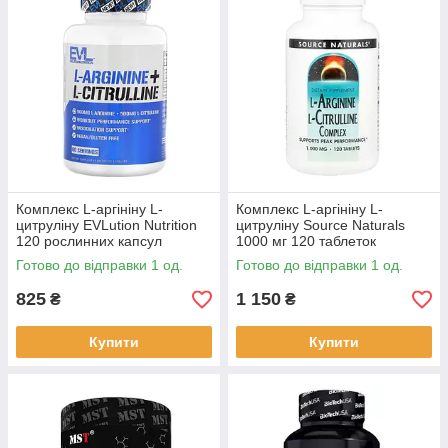
Комплекс L-аргініну L-
Комплекс L-аргініну L-
цитруліну EVLution Nutrition
цитруліну Source Naturals
120 рослинних капсул
1000 мг 120 таблеток
Готово до відправки 1 од.
Готово до відправки 1 од.
825
1 150
₴
₴
Купити
Купити