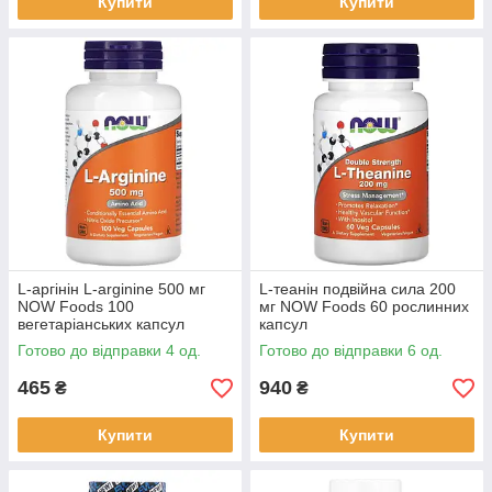
Купити
Купити
L-аргінін L-arginine 500 мг
L-теанін подвійна сила 200
NOW Foods 100
мг NOW Foods 60 рослинних
вегетаріанських капсул
капсул
Готово до відправки 4 од.
Готово до відправки 6 од.
465
940
₴
₴
Купити
Купити