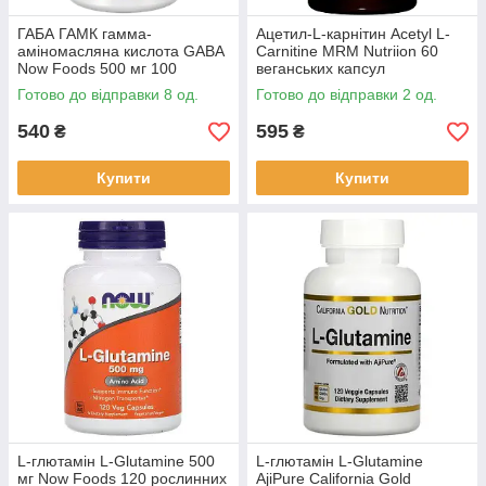
ГАБА ГАМК гамма-
Ацетил-L-карнітин Acetyl L-
аміномасляна кислота GABA
Carnitine MRM Nutriion 60
Now Foods 500 мг 100
веганських капсул
рослинних капсул
Готово до відправки 8 од.
Готово до відправки 2 од.
540
595
₴
₴
Купити
Купити
L-глютамін L-Glutamine 500
L-глютамін L-Glutamine
мг Now Foods 120 рослинних
AjiPure California Gold