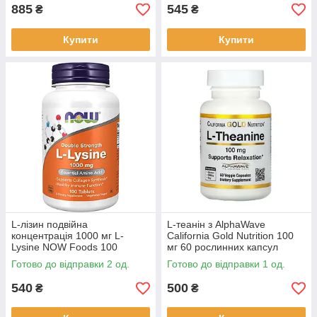
885
545
₴
₴
Купити
Купити
L-лізин подвійна
L-теанін з AlphaWave
концентрація 1000 мг L-
California Gold Nutrition 100
Lysine NOW Foods 100
мг 60 рослинних капсул
таблеток
Готово до відправки 2 од.
Готово до відправки 1 од.
540
500
₴
₴