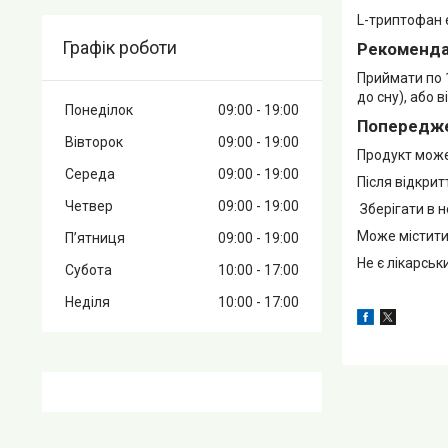
L-триптофан є
Графік роботи
Рекомендац
Приймати по 
до сну), або 
Понеділок
09:00
19:00
Попередж
Вівторок
09:00
19:00
Продукт може
Середа
09:00
19:00
Після відкрит
Четвер
09:00
19:00
Зберігати в н
Може містити 
Пʼятниця
09:00
19:00
Не є лікарсь
Субота
10:00
17:00
Неділя
10:00
17:00