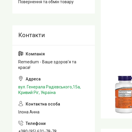
Повернення та обмін товару
Remedium - Ваше здоров'я та
краса!
вул. Генерала Радієвського,15а,
Кривий Ріг, Україна
Ілона Анна
+380 (95) 631-78-78