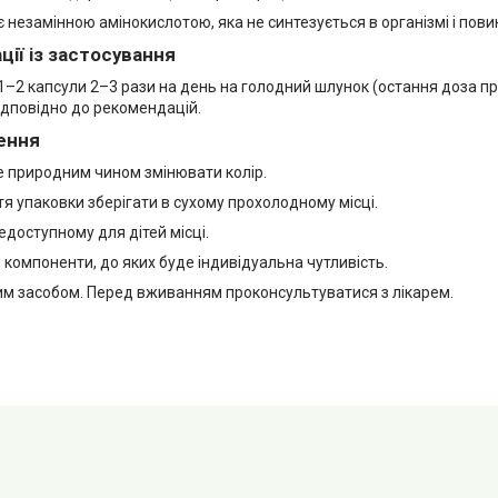
 незамінною амінокислотою, яка не синтезується в організмі і пови
ії із застосування
1–2 капсули 2–3 рази на день на голодний шлунок (остання доза 
відповідно до рекомендацій.
ення
 природним чином змінювати колір.
тя упаковки зберігати в сухому прохолодному місці.
едоступному для дітей місці.
компоненти, до яких буде індивідуальна чутливість.
ким засобом. Перед вживанням проконсультуватися з лікарем.