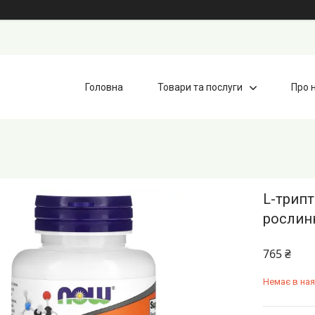
Головна
Товари та послуги
Про 
L-трипт
рослинн
765 ₴
Немає в ная