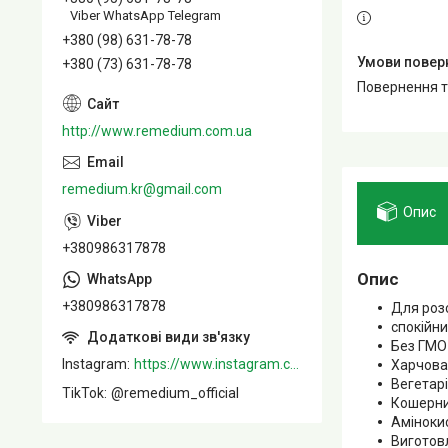
Viber WhatsApp Telegram
+380 (98) 631-78-78
+380 (73) 631-78-78
повернення 
http://www.remedium.com.ua
remedium.kr@gmail.com
Опис
+380986317878
Опис
+380986317878
Для роз
спокійни
Без ГМО
Instagram
https://www.instagram.com/remedium_ua/
Харчова
Вегетарі
TikTok
@remedium_official
Кошерни
Аміноки
Виготов