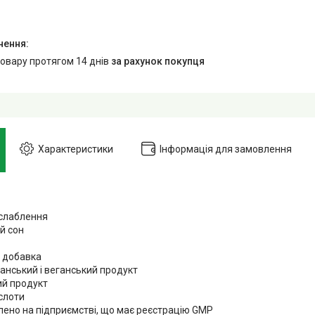
товару протягом 14 днів
за рахунок покупця
Характеристики
Інформація для замовлення
слаблення
й сон
 добавка
анський і веганський продукт
й продукт
слоти
лено на підприємстві, що має реєстрацію GMP