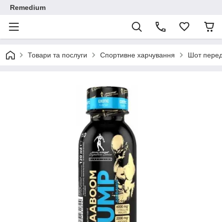
Remedium
Товари та послуги
Спортивне харчування
Шот перед