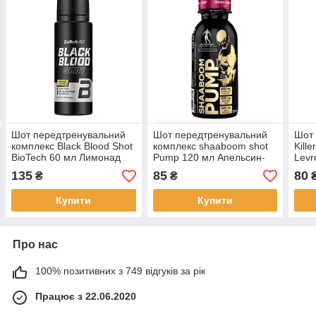
Шот передтренувальний
Шот передтренувальний
Шот 
комплекс Black Blood Shot
комплекс shaaboom shot
Kille
BioTech 60 мл Лимонад
Pump 120 мл Апельсин-
Levr
вишня Kevin Levrone
Citr
135
85
80
₴
₴
Купити
Купити
Про нас
100% позитивних з 749 відгуків за рік
Працює з 22.06.2020