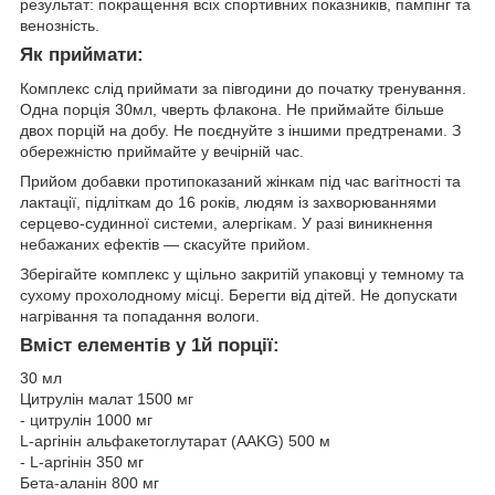
результат: покращення всіх спортивних показників, пампінг та
венозність.
Як приймати:
Комплекс слід приймати за півгодини до початку тренування.
Одна порція 30мл, чверть флакона. Не приймайте більше
двох порцій на добу. Не поєднуйте з іншими предтренами. З
обережністю приймайте у вечірній час.
Прийом добавки протипоказаний жінкам під час вагітності та
лактації, підліткам до 16 років, людям із захворюваннями
серцево-судинної системи, алергікам. У разі виникнення
небажаних ефектів — скасуйте прийом.
Зберігайте комплекс у щільно закритій упаковці у темному та
сухому прохолодному місці. Берегти від дітей. Не допускати
нагрівання та попадання вологи.
Вміст елементів у 1й порції:
30 мл
Цитрулін малат 1500 мг
- цитрулін 1000 мг
L-аргінін альфакетоглутарат (AAKG) 500 м
- L-аргінін 350 мг
Бета-аланін 800 мг