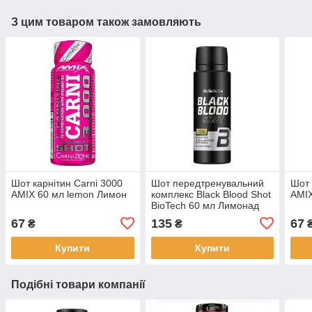
З цим товаром також замовляють
Шот карнітин Carni 3000
Шот передтренувальний
Шот 
AMIX 60 мл lemon Лимон
комплекс Black Blood Shot
AMIX
BioTech 60 мл Лимонад
67
135
67
₴
₴
Купити
Купити
Подібні товари компанії