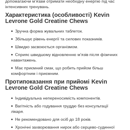
допомагаючи м'язам отримати необхідну енергію під час
інтенсивних тренувань.
Характеристика (особливості)
Kevin
Levrone Gold Creatine Chews
Зручна форма жувальних таблеток.
Збільшує рівень енергії та силових показників.
Швидко засвоюється організмом.
Сприяє швидшому відновленню м'язів після фізичних
навантажень.
Має приємний смак, що робить прийом більш
комфортним і приємним.
Протипоказання при прийомі
Kevin
Levrone Gold Creatine Chews
Індивідуальна непереносимість компонентів.
Вагітність або годування груддю без консультації
лікаря.
Не рекомендовано для осіб до 18 років.
Хронічні захворювання нирок або серцево-судинної