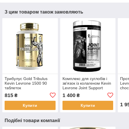
З цим товаром також замовляють
Трибулус Gold Tribulus
Комплекс для суглобів і
Прот
Kevin Levrone 1500 90
зв'язок із колагеном Kevin
Levr
таблеток
Levrone Joint Support
choc
Collagen Peptides 495г
815
1 400
₴
₴
Кавун
1 9
Купити
Купити
Подібні товари компанії