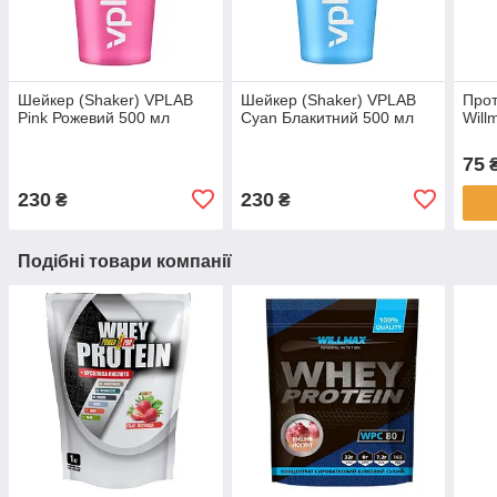
Шейкер (Shaker) VPLAB
Шейкер (Shaker) VPLAB
Прот
Pink Рожевий 500 мл
Cyan Блакитний 500 мл
Will
75
230
230
₴
₴
Подібні товари компанії