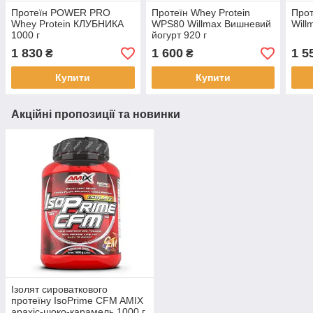
Протеїн POWER PRO
Протеїн Whey Protein
Прот
Whey Protein КЛУБНИКА
WPS80 Willmax Вишневий
Will
1000 г
йогурт 920 г
1 830
1 600
1 5
₴
₴
Купити
Купити
Акційні пропозиції та новинки
Ізолят сироваткового
протеїну IsoPrime CFM AMIX
арахіс-шоко-карамель 1000 г