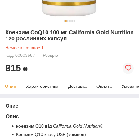
Коензим CoQ10 100 мг California Gold Nutrition
120 рослинних капсул
Немає в наявності
Код: 00003587
Роздріб
815
₴
Опис
Характеристики
Доставка
Оплата
Умови п
Опис
Опис
коензим Q10 від
California Gold Nutrition®
Коензим Q10 класу USP (убіхінон)