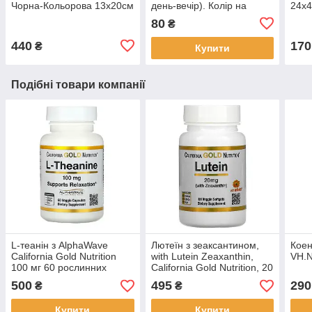
Чорна-Кольорова 13х20см
день-вечір). Колір на
24х4
вибір. 11х3,5х3 см
80
₴
440
170
₴
Купити
Подібні товари компанії
L-теанін з AlphaWave
Лютеїн з зеаксантином,
Коен
California Gold Nutrition
with Lutein Zeaxanthin,
VH.N
100 мг 60 рослинних
California Gold Nutrition, 20
капсул
мг, 60 рослинних капсул
500
495
290
₴
₴
Купити
Купити