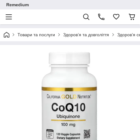
Remedium
Товари та послуги
Здоров’я та довголіття
Здоров’я с