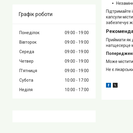
Незамін
Підтримайте і
Графік роботи
капсули міст
забезпечує жи
Рекомендац
Понеділок
09:00
19:00
Приймати як д
Вівторок
09:00
19:00
натщесерце м
Середа
09:00
19:00
Попереджен
Четвер
09:00
19:00
Може містити 
Не є лікарсь
Пʼятниця
09:00
19:00
Субота
10:00
17:00
Неділя
10:00
17:00