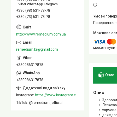
Viber WhatsApp Telegram
+380 (98) 631-78-78
+380 (73) 631-78-78
повернення 
http://www.remedium.com.ua
можете купит
remedium.kr@gmail.com
+380986317878
Опис
+380986317878
Опис
Instagram
https://www.instagram.com/remedium_ua/
Здоровий
TikTok
@remedium_official
Легкоза
харчова
для здор