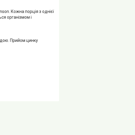
nson. Кожна порція з однієї
ся організмом і
водою. Прийом цинку