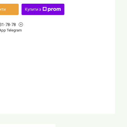
ити
Купити з
631-78-78
App Telegram