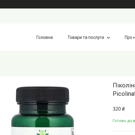
Головна
Товари та послуги
Про 
Піколін
Picolin
320 ₴
Готово до в