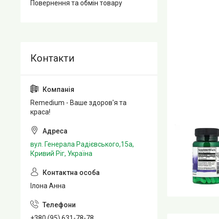
Повернення та обмін товару
Remedium - Ваше здоров'я та
краса!
вул. Генерала Радієвського,15а,
Кривий Ріг, Україна
Ілона Анна
+380 (95) 631-78-78