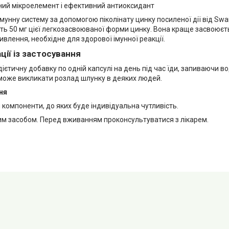
ний мікроелемент і ефективний антиоксидант
мунну систему за допомогою піколінату цинку посиленої дії від Swa
ить 50 мг цієї легкозасвоюваної форми цинку. Вона краще засвоюєть
влення, необхідне для здорової імунної реакції.
ії із застосування
ієтичну добавку по одній капсулі на день під час їди, запиваючи 
оже викликати розлад шлунку в деяких людей.
ня
компоненти, до яких буде індивідуальна чутливість.
ким засобом. Перед вживанням проконсультуватися з лікарем.