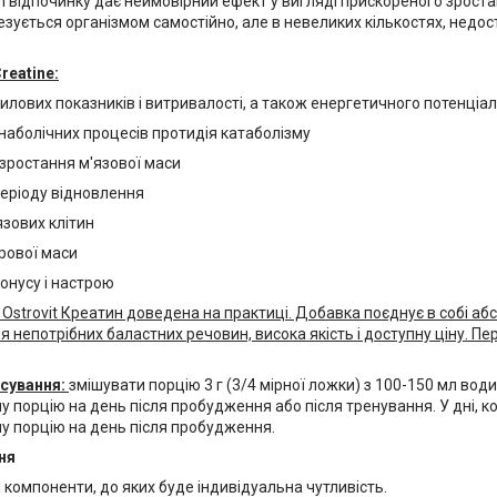
 відпочинку дає неймовірний ефект у вигляді прискореного зростан
зується організмом самостійно, але в невеликих кількостях, недос
.
Creatine:
лових показників і витривалості, а також енергетичного потенціал
наболічних процесів протидія катаболізму
зростання м'язової маси
еріоду відновлення
язових клітин
рової маси
онусу і настрою
 Ostrovit Креатин доведена на практиці. Добавка поєднує в собі а
я непотрібних баластних речовин, висока якість і доступну ціну. 
осування:
змішувати порцію 3 г (3/4 мірної ложки) з 100-150 мл води
 порцію на день після пробудження або після тренування. У дні, к
у порцію на день після пробудження.
ня
компоненти, до яких буде індивідуальна чутливість.