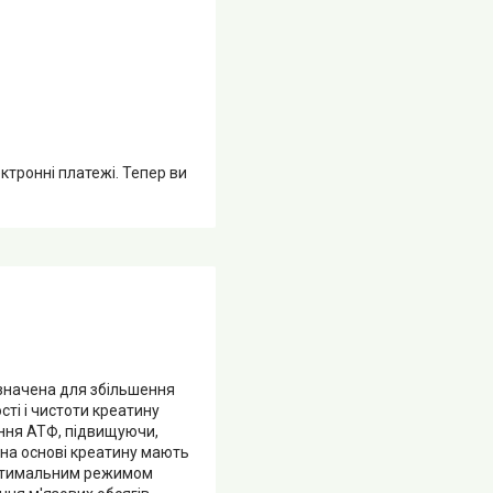
ктронні платежі. Тепер ви
ризначена для збільшення
сті і чистоти креатину
ення АТФ, підвищуючи,
 на основі креатину мають
 оптимальним режимом