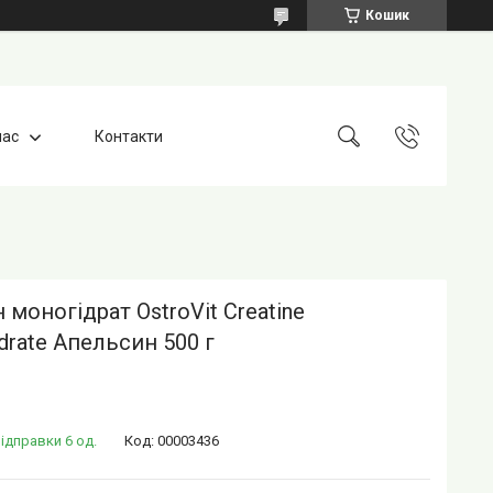
Кошик
нас
Контакти
 моногідрат OstroVit Creatine
rate Апельсин 500 г
ідправки 6 од.
Код:
00003436