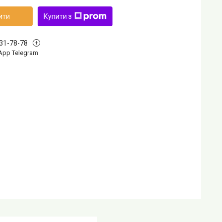
ити
Купити з
631-78-78
App Telegram