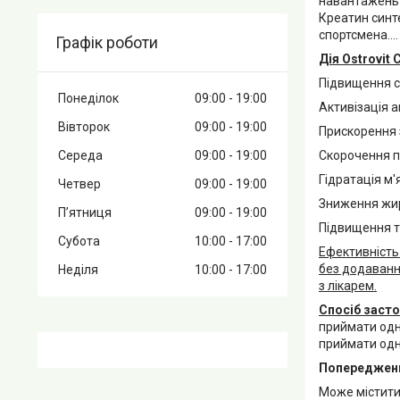
навантажень і
Креатин синте
спортсмена...
Графік роботи
Дія Ostrovit 
Підвищення си
Понеділок
09:00
19:00
Активізація а
Вівторок
09:00
19:00
Прискорення 
Скорочення п
Середа
09:00
19:00
Гідратація м'
Четвер
09:00
19:00
Зниження жи
Пʼятниця
09:00
19:00
Підвищення т
Субота
10:00
17:00
Ефективність
без додаванн
Неділя
10:00
17:00
з лікарем.
Спосіб заст
приймати одну
приймати одн
Попереджен
Може містити 