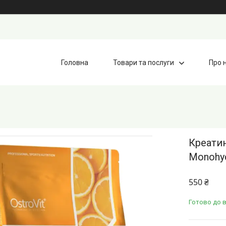
Головна
Товари та послуги
Про 
Креатин
Monohyd
550 ₴
Готово до в