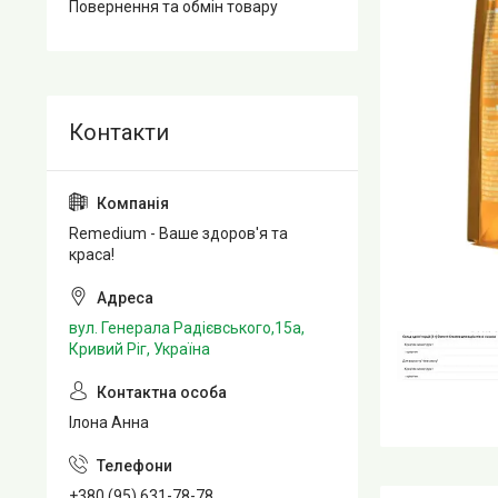
Повернення та обмін товару
Remedium - Ваше здоров'я та
краса!
вул. Генерала Радієвського,15а,
Кривий Ріг, Україна
Ілона Анна
+380 (95) 631-78-78