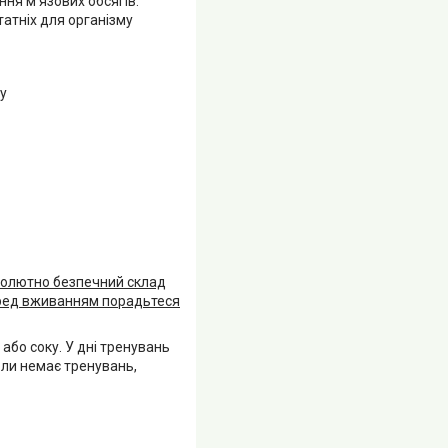
ня м'язових обсягів.
татніх для організму
у
бсолютно безпечний склад
Перед вживанням порадьтеся
 або соку. У дні тренувань
оли немає тренувань,