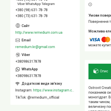
Viber WhatsApp Telegram
+380 (98) 631-78-78
+380 (73) 631-78-78
повернення 
http://www.remedium.com.ua
можете купит
remedium.kr@gmail.com
+380986317878
Опис
+380986317878
Ostrovit Crea
Instagram
https://www.instagram.com/remedium_ua/
показників си
моногідрат. В
TikTok
@remedium_official
таким чином, 
величезну по