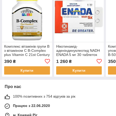
Комплекс вітамінів групи B
Нікотинамід-
Комп
з вітаміном C B-Complex
аденіндинуклеотид NADH
упов
plus Vitamin C 21st Century
ENADA 5 мг 30 таблеток
B-50
100 таблеток
Rele
390
1 260
350
₴
₴
табл
Купити
Купити
Про нас
100% позитивних з 754 відгуків за рік
Працює з 22.06.2020
м. Кривий Ріг