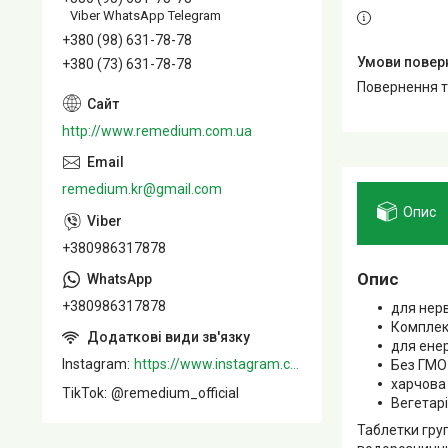
Viber WhatsApp Telegram
+380 (98) 631-78-78
+380 (73) 631-78-78
повернення 
http://www.remedium.com.ua
remedium.kr@gmail.com
Опис
+380986317878
Опис
+380986317878
для нер
Комплекс
для енер
Instagram
https://www.instagram.com/remedium_ua/
Без ГМО
харчова
TikTok
@remedium_official
Вегетарі
Таблетки груп