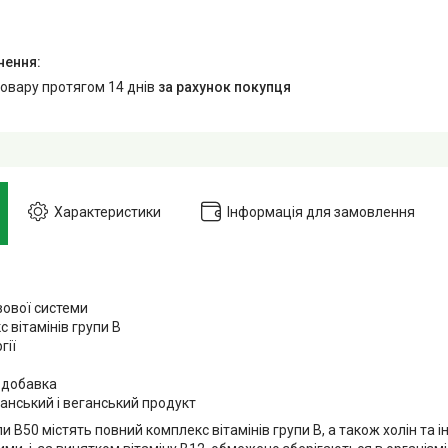
товару протягом 14 днів
за рахунок покупця
Характеристики
Інформація для замовлення
вової системи
 вітамінів групи B
гії
 добавка
анський і веганський продукт
и B50 містять повний комплекс вітамінів групи B, а також холін та і