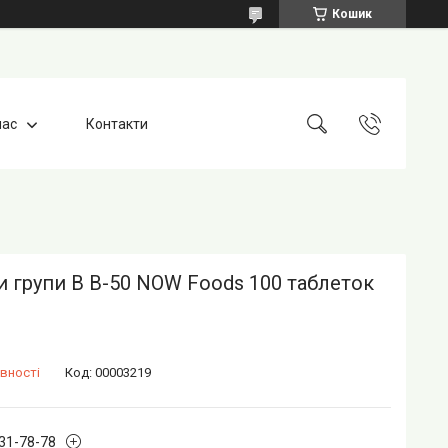
Кошик
нас
Контакти
и групи В B-50 NOW Foods 100 таблеток
вності
Код:
00003219
631-78-78