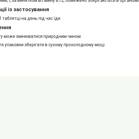
и, і, за винятком вітаміну B12, обмежено зберігаються в організмі
ії із застосування
 таблетці на день під час їди.
ення
ту може змінюватися природним чином.
тя упаковки зберігати в сухому прохолодному місці.