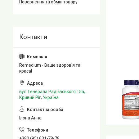
Повернення та обмін товару
Remedium - Ваше здоров'я та
краса!
вул. Генерала Радієвського,15а,
Кривий Ріг, Україна
Ілона Анна
+380 (95) 631-78-78