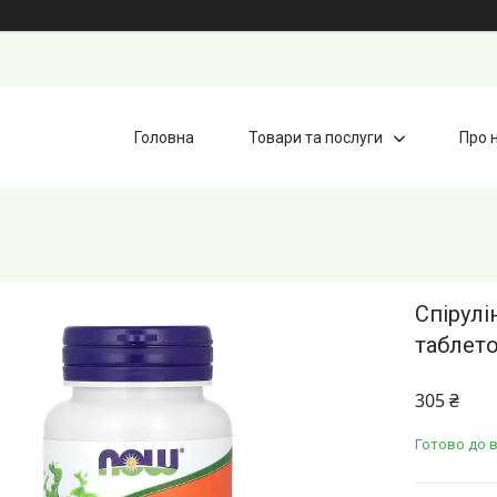
Головна
Товари та послуги
Про 
Спірулі
таблет
305 ₴
Готово до в