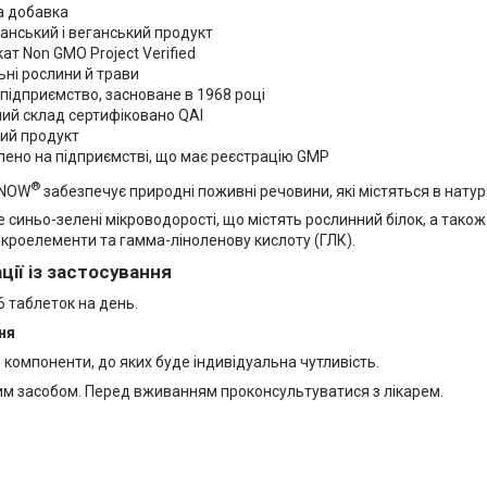
а добавка
анський і веганський продукт
ат Non GMO Project Verified
ні рослини й трави
підприємство, засноване в 1968 році
ний склад сертифіковано QAI
ий продукт
лено на підприємстві, що має реєстрацію GMP
®
 NOW
забезпечує природні поживні речовини, які містяться в натура
е синьо-зелені мікроводорості, що містять рослинний білок, а також
мікроелементи та гамма-ліноленову кислоту (ГЛК).
ії із застосування
6 таблеток на день.
ня
компоненти, до яких буде індивідуальна чутливість.
ким засобом. Перед вживанням проконсультуватися з лікарем.