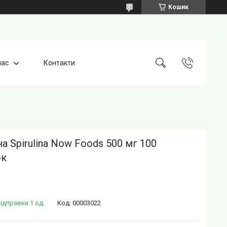
Кошик
нас
Контакти
на Spirulina Now Foods 500 мг 100
ок
ідправки 1 од.
Код:
00003022