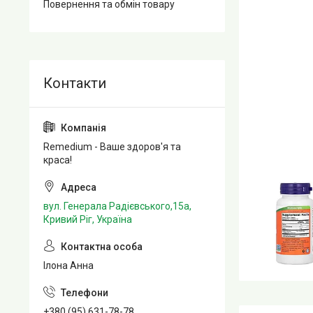
Повернення та обмін товару
Remedium - Ваше здоров'я та
краса!
вул. Генерала Радієвського,15а,
Кривий Ріг, Україна
Ілона Анна
+380 (95) 631-78-78