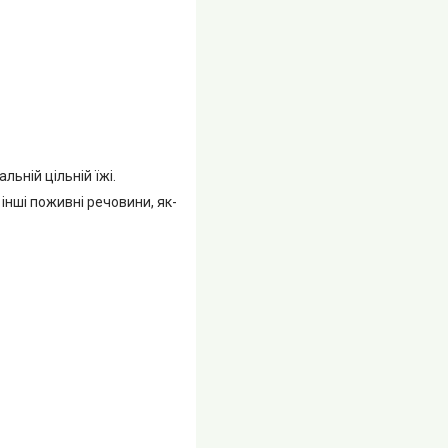
льній цільній їжі.
 інші поживні речовини, як-