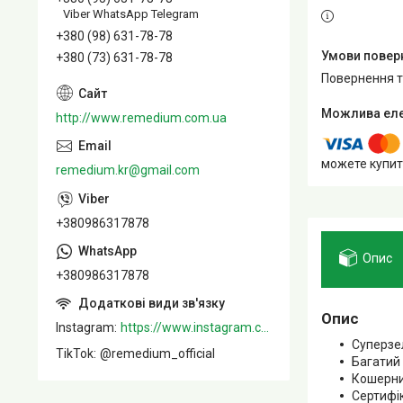
Viber WhatsApp Telegram
+380 (98) 631-78-78
+380 (73) 631-78-78
повернення 
http://www.remedium.com.ua
можете купит
remedium.kr@gmail.com
+380986317878
Опис
+380986317878
Опис
Instagram
https://www.instagram.com/remedium_ua/
Суперзе
TikTok
@remedium_official
Багатий
Кошерни
Сертифі