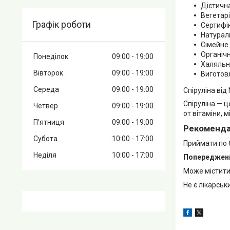
Дієтичн
Вегетарі
Графік роботи
Сертифік
Натураль
Сімейне 
Органіч
Понеділок
09:00
19:00
Халяльн
Вівторок
09:00
19:00
Виготов
Середа
09:00
19:00
Спіруліна від
Спіруліна — ц
Четвер
09:00
19:00
от вітаміни, 
Пʼятниця
09:00
19:00
Рекомендац
Субота
10:00
17:00
Приймати по 
Неділя
10:00
17:00
Попереджен
Може містити 
Не є лікарсь