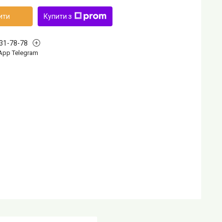
ити
Купити з
631-78-78
App Telegram