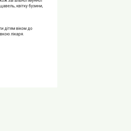
кож загальної імунної
щавель, квітку бузини,
ти дітям віком до
вкою лікаря.