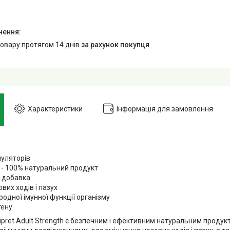
товару протягом 14 днів
за рахунок покупця
Характеристики
Інформація для замовлення
муляторів
 - 100% натуральний продукт
 добавка
вих ходів і пазух
одної імунної функції організму
тену
upret Adult Strength є безпечним і ефективним натуральним проду