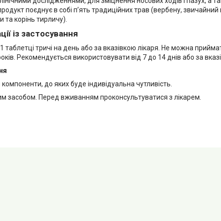
інічними дослідженнями, для зміцнення носових ходів і пазух, а та
продукт поєднує в собі п’ять традиційних трав (вербену, звичайний 
и та корінь тирличу).
ії із застосування
 таблетці тричі на день або за вказівкою лікаря. Не можна прийма
ків. Рекомендується використовувати від 7 до 14 днів або за вказі
ня
компоненти, до яких буде індивідуальна чутливість.
ким засобом. Перед вживанням проконсультуватися з лікарем.