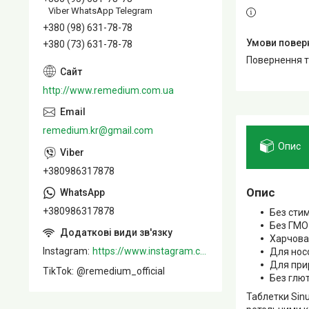
Viber WhatsApp Telegram
+380 (98) 631-78-78
+380 (73) 631-78-78
повернення 
http://www.remedium.com.ua
remedium.kr@gmail.com
Опис
+380986317878
Опис
+380986317878
Без сти
Без ГМО
Харчова
Instagram
https://www.instagram.com/remedium_ua/
Для носо
Для прир
TikTok
@remedium_official
Без глю
Таблетки Sin