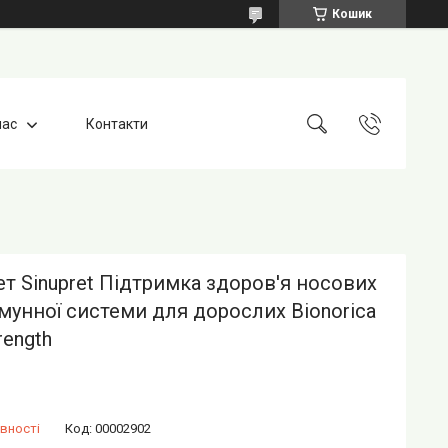
Кошик
нас
Контакти
т Sinupret Підтримка здоров'я носових
 імунної системи для дорослих Bionorica
rength
вності
Код:
00002902