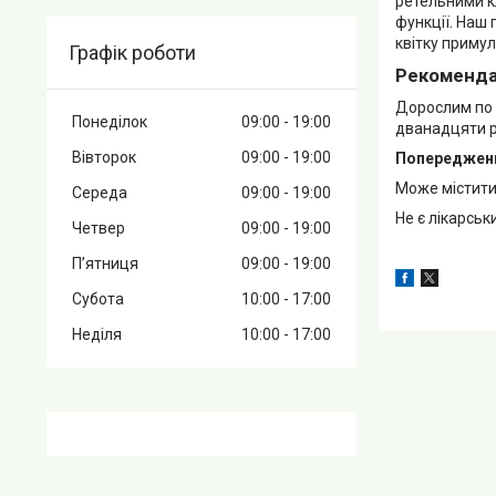
ретельними кл
функції. Наш 
квітку примул
Графік роботи
Рекомендац
Дорослим по 1
Понеділок
09:00
19:00
дванадцяти ро
Вівторок
09:00
19:00
Попереджен
Може містити 
Середа
09:00
19:00
Не є лікарсь
Четвер
09:00
19:00
Пʼятниця
09:00
19:00
Субота
10:00
17:00
Неділя
10:00
17:00