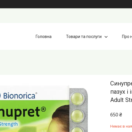
Головна
Товари та послуги
Про 
Синупре
пазух і
Adult St
650 ₴
Немає в ная