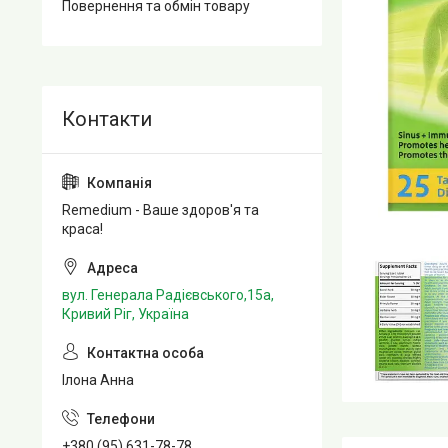
Повернення та обмін товару
Remedium - Ваше здоров'я та
краса!
вул. Генерала Радієвського,15а,
Кривий Ріг, Україна
Ілона Анна
+380 (95) 631-78-78