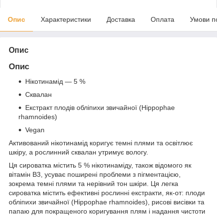
Опис
Характеристики
Доставка
Оплата
Умови п
Опис
Опис
Нікотинамід — 5 %
Сквалан
Екстракт плодів обліпихи звичайної (Hippophae
rhamnoides)
Vegan
Активований нікотинамід коригує темні плями та освітлює
шкіру, а рослинний сквалан утримує вологу.
Ця сироватка містить 5 % нікотинаміду, також відомого як
вітамін B3, усуває поширені проблеми з пігментацією,
зокрема темні плями та нерівний тон шкіри. Ця легка
сироватка містить ефективні рослинні екстракти, як-от: плоди
обліпихи звичайної (Hippophae rhamnoides), рисові висівки та
папаю для покращеного коригування плям і надання чистоти