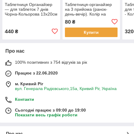
Таблетниця Органайзер
Таблетниця-органайзер
Табл
— для таблеток 7 днів
на 3 прийома (ранок-
для 
Чорна-Кольорова 13х20см
день-вечір). Колір на
- Ко
вибір. 11х3,5х3 см
80
₴
440
320
₴
Купити
Про нас
100% позитивних з 754 відгуків за рік
Працює з 22.06.2020
м. Кривий Ріг
вул. Генерала Радієвського,15а, Кривий Ріг, Україна
Контакти
Сьогодні працює з 09:00 до 19:00
Показати весь графік роботи
Про нас