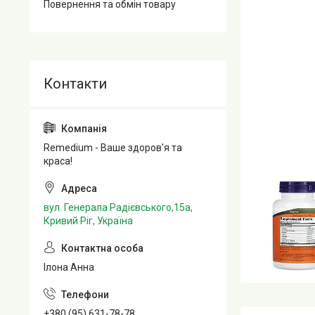
Повернення та обмін товару
Remedium - Ваше здоров'я та
краса!
вул. Генерала Радієвського,15а,
Кривий Ріг, Україна
Ілона Анна
+380 (95) 631-78-78