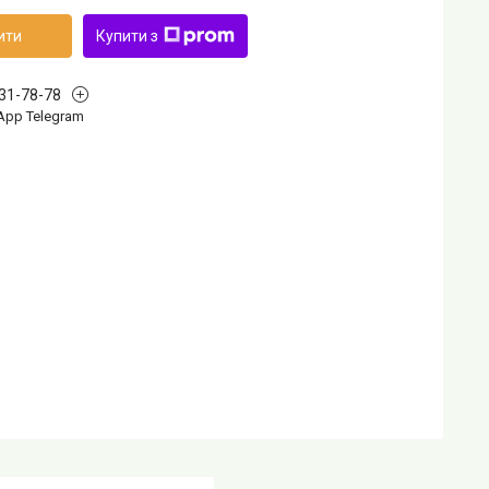
ити
Купити з
631-78-78
App Telegram