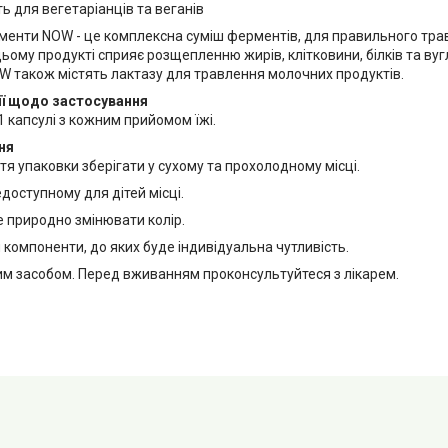
ь для вегетаріанців та веганів
менти NOW - це комплексна суміш ферментів, для правильного тра
ьому продукті сприяє розщепленню жирів, клітковини, білків та вуг
 також містять лактазу для травлення молочних продуктів.
ї щодо застосування
 капсулі з кожним прийомом їжі.
ня
тя упаковки зберігати у сухому та прохолодному місці.
едоступному для дітей місці.
 природно змінювати колір.
компоненти, до яких буде індивідуальна чутливість.
ким засобом. Перед вживанням проконсультуйтеся з лікарем.