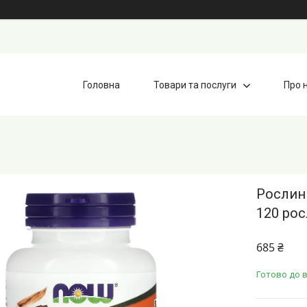
Головна
Товари та послуги
Про 
Рослин
120 ро
685 ₴
Готово до в