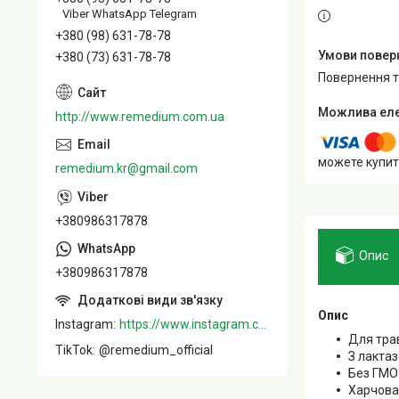
Viber WhatsApp Telegram
+380 (98) 631-78-78
+380 (73) 631-78-78
повернення 
http://www.remedium.com.ua
можете купит
remedium.kr@gmail.com
+380986317878
Опис
+380986317878
Опис
Instagram
https://www.instagram.com/remedium_ua/
Для тра
TikTok
@remedium_official
З лакта
Без ГМО
Харчова