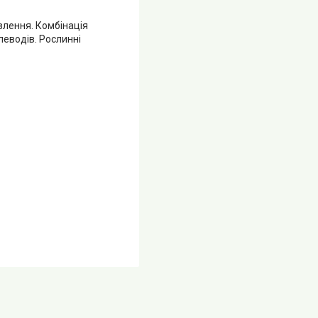
влення. Комбінація
леводів. Рослинні