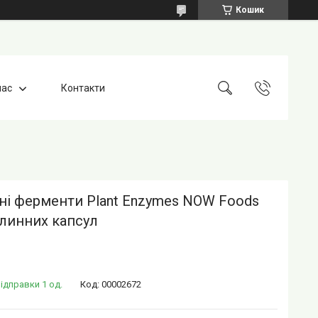
Кошик
нас
Контакти
ні ферменти Plant Enzymes NOW Foods
слинних капсул
ідправки 1 од.
Код:
00002672