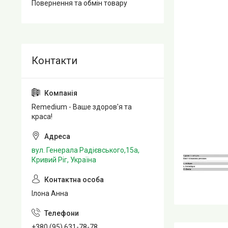
Повернення та обмін товару
Remedium - Ваше здоров'я та
краса!
вул. Генерала Радієвського,15а,
Кривий Ріг, Україна
Ілона Анна
+380 (95) 631-78-78