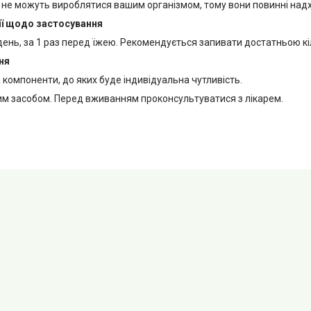
 не можуть вироблятися вашим організмом, тому вони повинні надх
ї щодо застосування
день, за 1 раз перед їжею. Рекомендується запивати достатньою кі
ня
компоненти, до яких буде індивідуальна чутливість.
ким засобом. Перед вживанням проконсультуватися з лікарем.