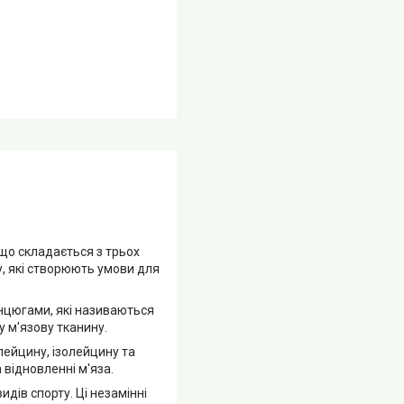
 що складається з трьох
у, які створюють умови для
анцюгами, які називаються
у м'язову тканину.
лейцину, ізолейцину та
 відновленні м'яза.
идів спорту. Ці незамінні