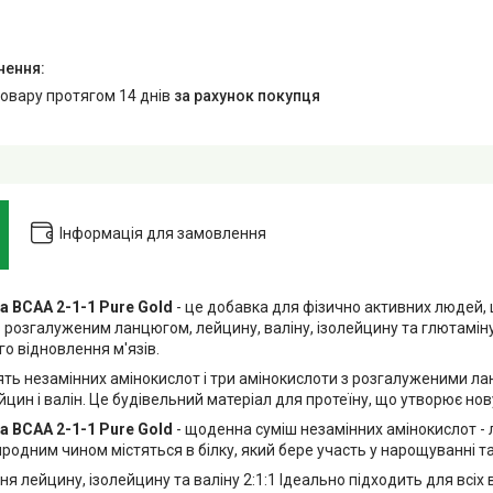
товару протягом 14 днів
за рахунок покупця
Інформація для замовлення
а BCAA 2-1-1 Pure Gold
- це добавка для фізично активних людей,
з розгалуженим ланцюгом, лейцину, валіну, ізолейцину та глютамін
о відновлення м'язів.
'ять незамінних амінокислот і три амінокислоти з розгалуженими л
йцин і валін. Це будівельний матеріал для протеїну, що утворює нов
 BCAA 2-1-1 Pure Gold
- щоденна суміш незамінних амінокислот - 
риродним чином містяться в білку, який бере участь у нарощуванні та
я лейцину, ізолейцину та валіну 2:1:1 Ідеально підходить для всіх в