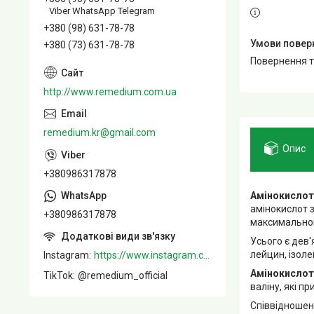
Viber WhatsApp Telegram
+380 (98) 631-78-78
+380 (73) 631-78-78
повернення 
http://www.remedium.com.ua
remedium.kr@gmail.com
Опис
+380986317878
Амінокислот
амінокислот 
+380986317878
максимальног
Усього є дев
лейцин, ізоле
Instagram
https://www.instagram.com/remedium_ua/
Амінокислота
TikTok
@remedium_official
валіну, які п
Співвідношенн