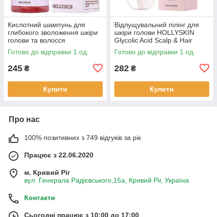
Кислотний шампунь для
Відлущувальний пілінг для
глибокого зволоження шкіри
шкіри голови HOLLYSKIN
голови та волосся
Glycolic Acid Scalp & Hair
HOLLYSKIN Acid Solution Hair
Peeling
Готово до відправки 1 од.
Готово до відправки 1 од.
Shampoo
245
282
₴
₴
Купити
Купити
Про нас
100% позитивних з 749 відгуків за рік
Працює з 22.06.2020
м. Кривий Ріг
вул. Генерала Радієвського,15а, Кривий Ріг, Україна
Контакти
Сьогодні працює з 10:00 до 17:00