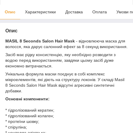
Опис
Характеристики
Доставка
Оплата
Умови п
Опис
MASIL 8 Seconds Salon Hair Mask
- відновлююча маска для
волосся, яка дарує салонний ефект за 8 секунд використання.
Засіб має рідку консистенцію, яку необхідно розводити з
водою перед використанням, завдяки цьому засіб дуже
економно витрачається.
Унікальна формула маски поєднує в собі комплекс
мікроелементів, які діють на структуру локонів. У складі Masil
8 Seconds Salon Hair Mask відсутні агресивні синтетичні
добавки.
Основні компоненти:
* гідролізований кератин;
* гідролізований колаген;
* протеїни шовку;
* спіруліна;
* центелла азіатська;