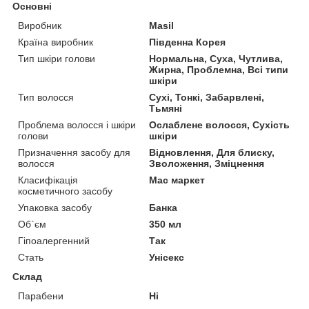
Основні
Виробник
Masil
Країна виробник
Південна Корея
Тип шкіри голови
Нормальна, Суха, Чутлива,
Жирна, Проблемна, Всі типи
шкіри
Тип волосся
Сухі, Тонкі, Забарвлені,
Тьмяні
Проблема волосся і шкіри
Ослаблене волосся, Сухість
голови
шкіри
Призначення засобу для
Відновлення, Для блиску,
волосся
Зволоження, Зміцнення
Класифікація
Мас маркет
косметичного засобу
Упаковка засобу
Банка
Об`єм
350 мл
Гіпоалергенний
Так
Стать
Унісекс
Склад
Парабени
Ні