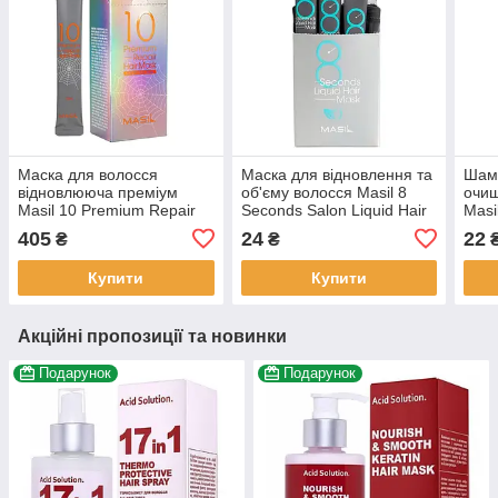
Маска для волосся
Маска для відновлення та
Шамп
відновлююча преміум
об'єму волосся Masil 8
очищ
Masil 10 Premium Repair
Seconds Salon Liquid Hair
Masi
Hair Mask 10 шт. по 12 мл
Mask 8 мл
Scal
405
24
22
₴
₴
Купити
Купити
Акційні пропозиції та новинки
Подарунок
Подарунок