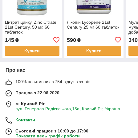
Цитрат цинку, Zinc Citrate,
Лікопін Lycopene 21st
Муль
21st Century, 50 мг, 60
Century 25 мг 60 таблеток
муль
таблеток
доба
Wome
145
590
340
₴
₴
supp
Cent
Купити
Купити
Про нас
100% позитивних з 754 відгуків за рік
Працює з 22.06.2020
м. Кривий Ріг
вул. Генерала Радієвського,15а, Кривий Ріг, Україна
Контакти
Сьогодні працює з 10:00 до 17:00
Показати весь графік роботи