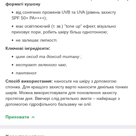
форматі кушону
від сонячних променів UVB та UVA (рівень захисту
SPF 50+ PA++++);
має освітлюючий (т. зв.) "tone up" ефект, візуально
приховує пори, робить шкіру більш однотонною;
не залишає липкості.
Ключові інгредієнти:
цинк оксид та діоксид титану
;
екстракт зеленого чаю
;
пантенол
Спосіб використання:
наносьте на шкіру з допомогою
спонжа. Для кращого захисту варто наносити декілька тонких
шарів. Можна використовувати для поновлення захисту
протягом дня. Ввечері слід ретельно змити – найкраще з
допомогою гідрофільного бальзаму чи олії.
Приховати