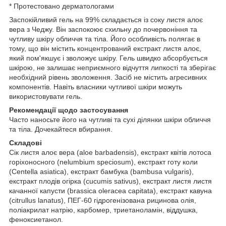
* Протестовано дерматологами
Заспокійливий гель на 99% складається із соку листя алоє
вера з Чеджу. Він заспокоює схильну до почервоніння та
чутливу шкіру обличчя та тіла. Його особливість полягає в
тому, що він містить концентрований екстракт листя алоє,
який пом'якшує і зволожує шкіру. Гель швидко абсорбується
шкірою, не залишає неприємного відчуття липкості та зберігає
необхідний рівень зволоження. Засіб не містить агресивних
компонентів. Навіть власники чутливої ​​шкіри можуть
використовувати гель.
Рекомендації щодо застосування
Часто наносьте його на чутливі та сухі ділянки шкіри обличчя
та тіла. Дочекайтеся вбирання.
Складові
Сік листя алоє вера (aloe barbadensis), екстракт квітів лотоса
горіхоносного (nelumbium speciosum), екстракт готу коли
(Centella asiatica), екстракт бамбука (bambusa vulgaris),
екстракт плодів огірка (cucumis sativus), екстракт листя листя
качанної капусти (brassica oleracea capitata), екстракт кавуна
(citrullus lanatus), ПЕГ-60 гідрогенізована рицинова олія,
поліакрилат натрію, карбомер, триетаноламін, віддушка,
феноксиетанол.