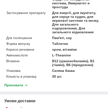
система, Иммунитет и
простуда
Застосування препарату
Для енергії, для імунітету,
для серця та судин, для
нервової системи та мозку,
Для загального
оздоровлення, Для
загального відновлення
Для поліпшення
Пам'яті, сну
Форма випуску
Таблетки
Корисні речовини
хром, вітаміни
Амінокислоти
L-Theanine
Вітаміни
В12 (ціанокобаламін), В1
(тіамін), В6 (піридоксин)
Упаковка
Скляна банка
Кількість в упаковці
30 шт.
Приховати
Умови доставки