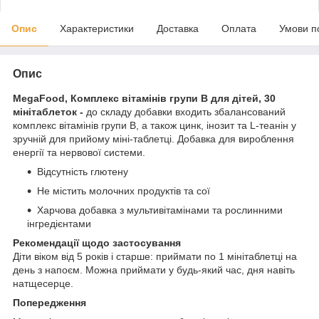
Опис
Характеристики
Доставка
Оплата
Умови п
Опис
MegaFood, Комплекс вітамінів групи B для дітей, 30
мінітаблеток -
до складу добавки входить збалансований
комплекс вітамінів групи B, а також цинк, інозит та L-теанін у
зручній для прийому міні-таблетці. Добавка для вироблення
енергії та нервової системи.
Відсутність глютену
Не містить молочних продуктів та сої
Харчова добавка з мультивітамінами та рослинними
інгредієнтами
Рекомендації щодо застосування
Діти віком від 5 років і старше: приймати по 1 мінітаблетці на
день з напоєм. Можна приймати у будь-який час, дня навіть
натщесерце.
Попередження