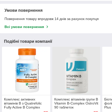
Умови повернення
Повернення товару впродовж 14 днів за рахунок покупця
Всі умови повернення
Подібні товари компанії
Комплекс активних
Комплекс вітамінів групи B
Біот
вітамінів B з Quatrefolic
Vitamin B-Сomplex OstroVit
фолі
Fully Active B Complex
90 таблеток
Plus
Doctor's Best 60