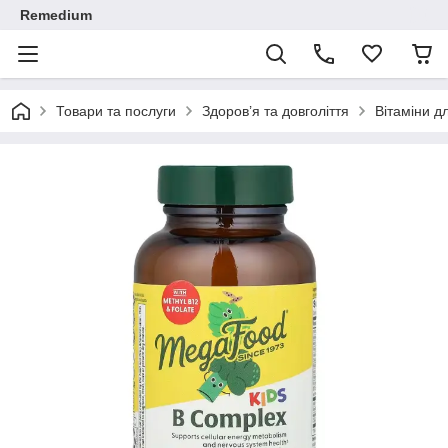
Remedium
Товари та послуги
Здоров’я та довголіття
Вітаміни д