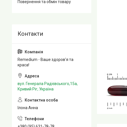
Повернення та обмін товару
Remedium - Ваше здоров'я та
краса!
вул. Генерала Радієвського,15а,
Кривий Ріг, Україна
Ілона Анна
+380 (95) 631-78-78