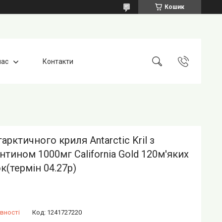
Кошик
нас
Контакти
тарктичного криля Antarctic Kril з
нтином 1000мг California Gold 120м'яких
к(термін 04.27р)
вності
Код:
1241727220