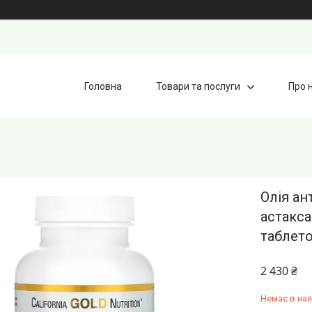
Головна
Товари та послуги
Про 
Олія ан
астакса
таблето
2 430 ₴
Немає в ная