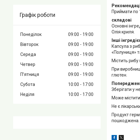
Рекомендаці
Приймати по 1
Графік роботи
складові
Основні інгре
Олія криля.
Понеділок
09:00
19:00
Інші інгредіє
Вівторок
09:00
19:00
Капсула з риб
«Полуниця» т
Середа
09:00
19:00
Містить рибу 
Четвер
09:00
19:00
При виробницт
Пʼятниця
09:00
19:00
глютен.
Попереджен
Субота
10:00
17:00
Зберігати у н
Неділя
10:00
17:00
Може містити 
Не є лікарсь
Продукт герм
пошкоджена