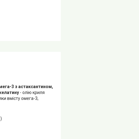
омега-3 з астаксантином,
 желатину
- олію криля
ки вмісту омега-3,
)