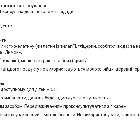
ї щодо застосування
 капсулі на день незалежно від їди.
дієнти
нти
'ячого желатину (желатин [з тилапії], гліцерин, сорбітол, вода) та
а «Лимон».
(тилапію), молюсків і ракоподібних (криль).
ві цього продукту не використовуються молоко, яйця, деревні горіх
ня
едоступному для дітей місці.
компоненти, до яких буде індивідуальна чутливість.
ким засобом. Перед вживанням проконсультуватися з лікарем.
етично упакований з метою безпеки. Не використовувати, якщо захи
.