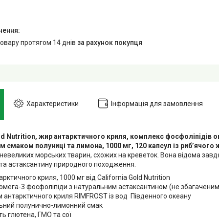
товару протягом 14 днів
за рахунок покупця
Характеристики
Інформація для замовлення
old Nutrition, жир антарктичного криля, комплекс фосфоліпідів 
м смаком полуниці та лимона, 1000 мг, 120 капсул із риб’ячого
невеликих морських тварин, схожих на креветок. Вона відома завдя
 та астаксантину природного походження.
арктичного криля, 1000 мг від California Gold Nutrition
 омега-3 фосфоліпіди з натуральним астаксантином (не збагаченим
м антарктичного криля RIMFROST із вод Південного океану
ьний полунично-лимонний смак
ть глютена, ГМО та сої