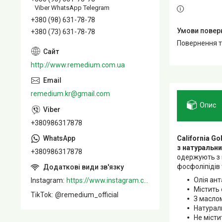
Viber WhatsApp Telegram
+380 (98) 631-78-78
+380 (73) 631-78-78
повернення 
http://www.remedium.com.ua
remedium.kr@gmail.com
Опис
+380986317878
California G
з натуральни
+380986317878
одержують з 
фосфоліпідів
Олія ант
Instagram
https://www.instagram.com/remedium_ua/
Містить
TikTok
@remedium_official
З масло
Натурал
Не місти