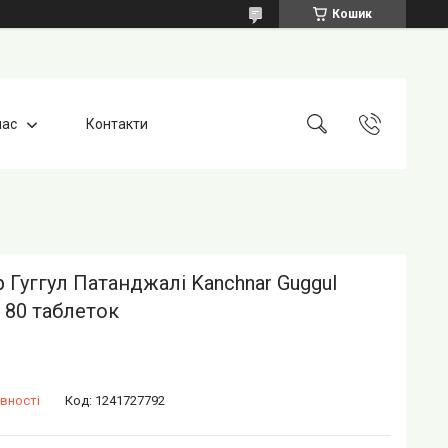
Кошик
нас
Контакти
 Гуггул Патанджалі Kanchnar Guggul
i 80 таблеток
вності
Код:
1241727792