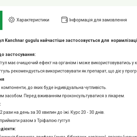
Характеристики
Інформація для замовлення
ул Kanchnar gugulu найчастіше застосовується для норамлізаці
до застосування:
гул має очищючий ефект на організм і може використовуватись у ко
ггуль рекомендується використовувати як препарат, що діє у прог
ня
компоненти, до яких буде індивідуальна чутливість.
ким засобом. Перед вживанням проконсультуватися з лікарем.
:
2 рази на день за 30 хвилин до їжі. Курс 20 - 30 днів.
приймати разом з Тріфалою гуггул
едієнти:
аухинія барвиста, трифала (амла, бібхитаки, харітаки), трікату (чорн