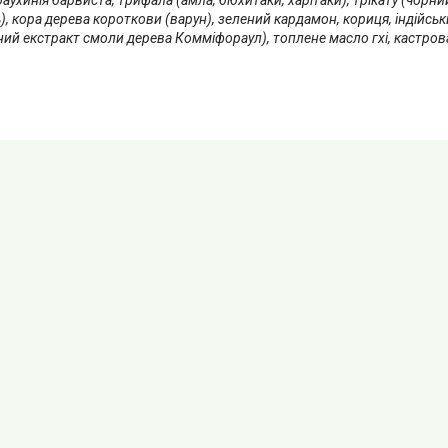
ь), кора дерева короткови (варун), зелений кардамон, кориця, індійсь
ний екстракт смоли дерева Комміфораул), топлене масло гхі, кастрова