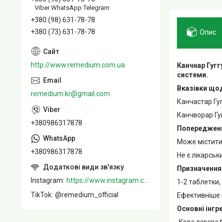
Viber WhatsApp Telegram
+380 (98) 631-78-78
Опис
+380 (73) 631-78-78
http://www.remedium.com.ua
Канчнар Гугг
системи.
Вказівки що
remedium.kr@gmail.com
Канчастар Гуґ
Канчворар Гу
+380986317878
Попереджен
Може містити 
+380986317878
Не є лікарсь
Призначення
Instagram
https://www.instagram.com/remedium_ua/
1-2 таблетки, 
TikTok
@remedium_official
Ефективніше 
Основні інгр
Кора дерева б