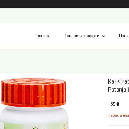
Головна
Товари та послуги
Про 
Канчнар
Patanjal
165 ₴
Немає в ная