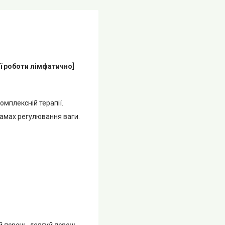
ї роботи лімфатично]
мплексній терапії.
рамах регулювання ваги.
ий перець, довгий перець