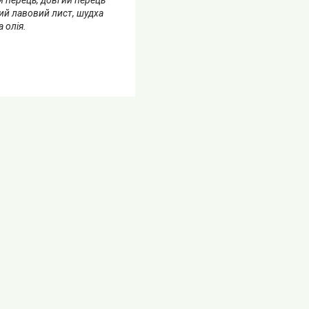
кий лавовий лист, шудха
 олія.