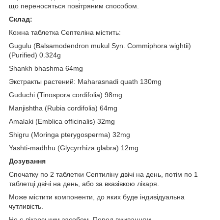
що переносяться повітряним способом.
Склад:
Кожна таблетка Септеліна містить:
Gugulu (Balsamodendron mukul Syn. Commiphora wightii)
(Purified) 0.324g
Shankh bhashma 64mg
Экстракты растений: Maharasnadi quath 130mg
Guduchi (Tinospora cordifolia) 98mg
Manjishtha (Rubia cordifolia) 64mg
Amalaki (Emblica officinalis) 32mg
Shigru (Moringa pterygosperma) 32mg
Yashti-madhhu (Glycyrrhiza glabra) 12mg
Дозування
Спочатку по 2 таблетки Септиліну двічі на день, потім по 1
таблетці двічі на день, або за вказівкою лікаря.
Може містити компоненти, до яких буде індивідуальна
чутливість.
Не є лікарським засобом. Перед вживанням