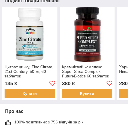
Подібні товари компанії
Цитрат цинку, Zinc Citrate,
Кремнієвий комплекс
Хари
21st Century, 50 мг, 60
Super Silica Complex
Hima
таблеток
FutureBiotics 60 таблеток
135
380
280
₴
₴
Купити
Купити
Про нас
100% позитивних з 755 відгуків за рік