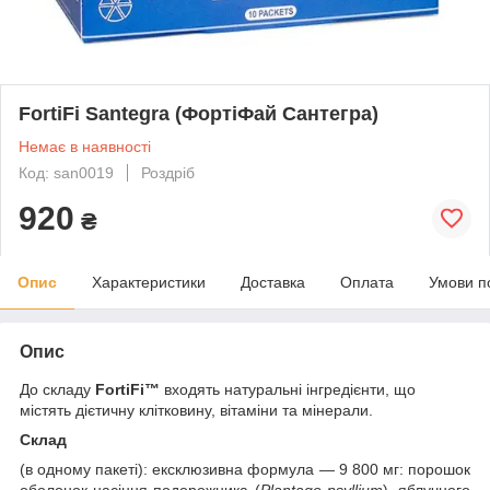
FortiFi Santegra (ФортіФай Сантегра)
Немає в наявності
Код: san0019
Роздріб
920
₴
Опис
Характеристики
Доставка
Оплата
Умови п
Опис
До складу
FortiFi™
входять натуральні інгредієнти, що
містять дієтичну клітковину, вітаміни та мінерали.
Склад
(в одному пакеті): ексклюзивна формула — 9 800 мг: порошок
оболонок насіння подорожника (
Plantago psyllium
), яблучного