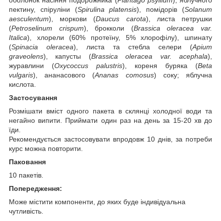
пектину, спіруліни (
Spirulina platensis
), помідорів (
Solanum
aesculentum
), моркови (
Daucus carota
), листа петрушки
(
Petroselinum crispum
), брокколи (
Brassica oleracea var.
Italica
), хлорели (60% протеїну, 5% хлорофілу), шпинату
(
Spinacia oleracea
), листа та стебла селери (
Apium
graveolens
), капусты (
Brassica oleracea var. acephala
),
журавлини (
Oxycoccus palustris
), кореня буряка (
Beta
vulgaris
), ананасового (
Ananas comosus
) соку; яблучна
кислота.
Застосування
Розмішати вміст одного пакета в склянці холодної води та
негайно випити. Приймати один раз на день за 15-20 хв до
їди.
Рекомендується застосовувати впродовж 10 днів, за потреби
курс можна повторити.
Паковання
10 пакетів.
Попередження:
Може містити компоненти, до яких буде індивідуальна
чутливість.