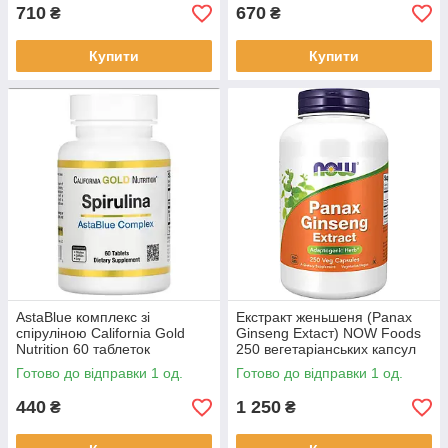
710
670
₴
₴
Купити
Купити
AstaBlue комплекс зі
Екстракт женьшеня (Panax
спіруліною California Gold
Ginseng Extacт) NOW Foods
Nutrition 60 таблеток
250 вегетаріанських капсул
Готово до відправки 1 од.
Готово до відправки 1 од.
440
1 250
₴
₴