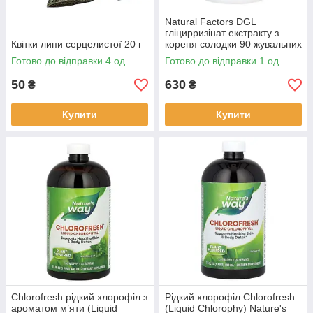
Natural Factors DGL
гліцирризінат екстракту з
Квітки липи серцелистої 20 г
кореня солодки 90 жувальних
таблеток
Готово до відправки 4 од.
Готово до відправки 1 од.
50
630
₴
₴
Купити
Купити
Chlorofresh рідкий хлорофіл з
Рідкий хлорофіл Chlorofresh
ароматом м’яти (Liquid
(Liquid Chlorophy) Nature's