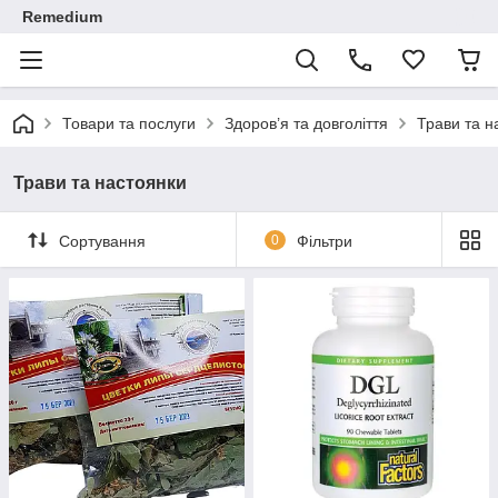
Remedium
Товари та послуги
Здоров’я та довголіття
Трави та н
Трави та настоянки
Сортування
0
Фільтри