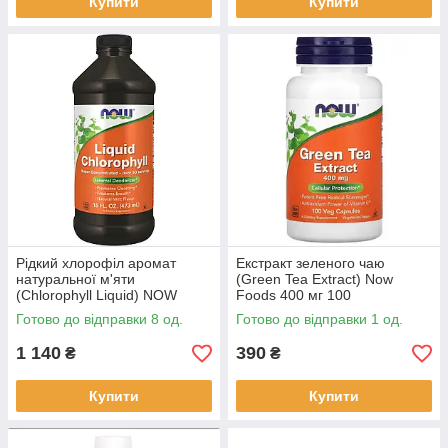
Купити
Купити
Рідкий хлорофіл аромат
Екстракт зеленого чаю
натуральної м'яти
(Green Tea Extract) Now
(Chlorophyll Liquid) NOW
Foods 400 мг 100
Foods 473 мл
вегетаріанських капсул
Готово до відправки 8 од.
Готово до відправки 1 од.
1 140
390
₴
₴
Купити
Купити