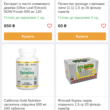
Екстракт із листя оливкового
Пелюстки троянди з квітками
дерева (Olive Leaf Extract)
липи (1:1) 1,5 гр 20 фільтр-
NOW Foods 500 мг 120
пакетів
вегетаріанських капсул
Готово до відправки 1 од.
Готово до відправки 4 од.
650
60
₴
₴
Купити
Купити
California Gold Nutrition
Фіточай Корінь пирію
органічна спіруліна 500 мг
повзучого 1,5 гр 20 фільтр-
240 таблеток
пакетів