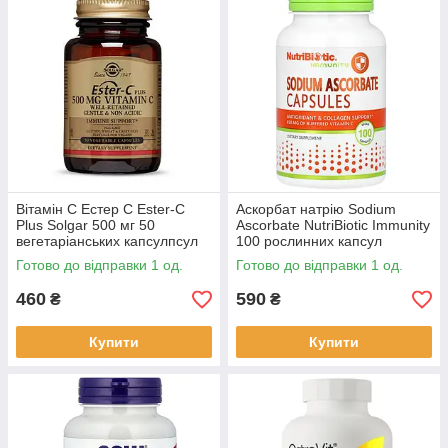
Вітамін C Естер C Ester-C
Аскорбат натрію Sodium
Plus Solgar 500 мг 50
Ascorbate NutriBiotic Immunity
вегетаріанських капсулпсул
100 рослинних капсул
Готово до відправки 1 од.
Готово до відправки 1 од.
460
590
₴
₴
Купити
Купити