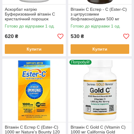
Аскорбат натрію
Вітамін C Естер - С (Ester-C)
Буферизований вітамін С
з цитрусовими
кристалічний порошок
біофлавоноїдами 500 мг
NutriBiotic Immunity 227 г
American Health 90 таблеток
Готово до відправки 1 од.
Готово до відправки 1 од.
620
530
₴
₴
Купити
Купити
Попробуй!
Вітамін С Естер С (Ester-C)
Вітамін С Gold C (Vitamin C)
1000 мг Nature's Bounty 120
1000 мг California Gold