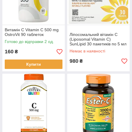
Витамін С Vitamin C 500 mg
OstroVit 90 таблеток
Ліпосомальний вітамін C
(Liposomal Vitamin C)
Готово до відправки 2 од.
SunLipid 30 пакетиків по 5 мл
160
Немає в наявності
₴
980
₴
Купити