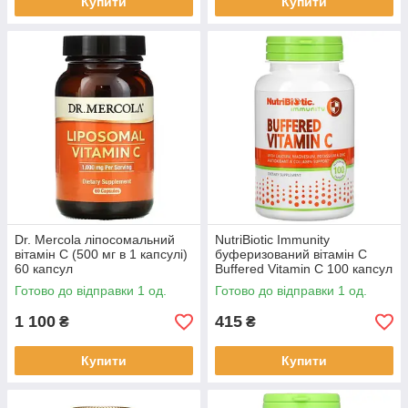
Купити
Купити
Dr. Mercola ліпосомальний
NutriBiotic Immunity
вітамін С (500 мг в 1 капсулі)
буферизований вітамін C
60 капсул
Buffered Vitamin C 100 капсул
без глютену
Готово до відправки 1 од.
Готово до відправки 1 од.
1 100
415
₴
₴
Купити
Купити