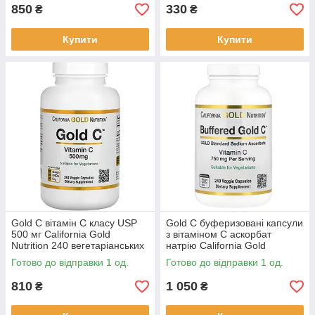
850
330
₴
₴
Купити
Купити
Gold C вітамін С класу USP
Gold C буферизовані капсули
500 мг California Gold
з вітаміном С аскорбат
Nutrition 240 вегетаріанських
натрію California Gold
капсул
Nutrition 750 мг 240
Готово до відправки 1 од.
Готово до відправки 1 од.
вегетаріанських капсул
810
1 050
₴
₴