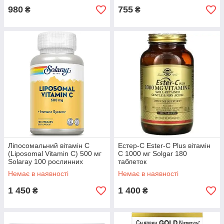
980
755
₴
₴
Ліпосомальний вітамін С
Естер-С Ester-C Plus вітамін
(Liposomal Vitamin C) 500 мг
C 1000 мг Solgar 180
Solaray 100 рослинних
таблеток
капсул
Немає в наявності
Немає в наявності
1 450
1 400
₴
₴