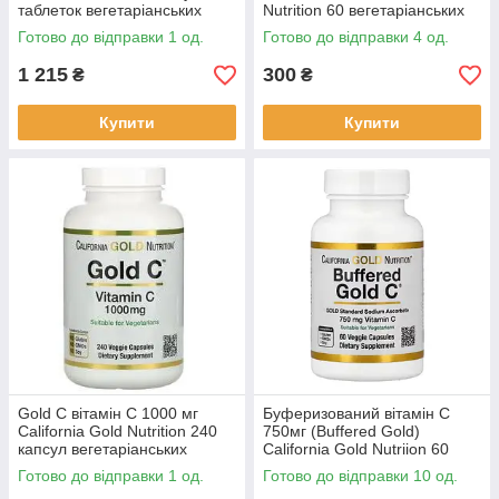
таблеток вегетаріанських
Nutrition 60 вегетаріанських
таблеток вкритих оболонкою
капсул термін
Готово до відправки 1 од.
Готово до відправки 4 од.
1 215
300
₴
₴
Купити
Купити
Gold C вітамін C 1000 мг
Буферизований вітамін C
California Gold Nutrition 240
750мг (Buffered Gold)
капсул вегетаріанських
California Gold Nutriion 60
капсул
вегетаріанських капсул
Готово до відправки 1 од.
Готово до відправки 10 од.