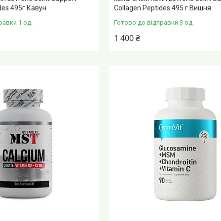
des 495г Кавун
Collagen Peptides 495 г Вишня
равки 1 од.
Готово до відправки 3 од.
1 400 ₴