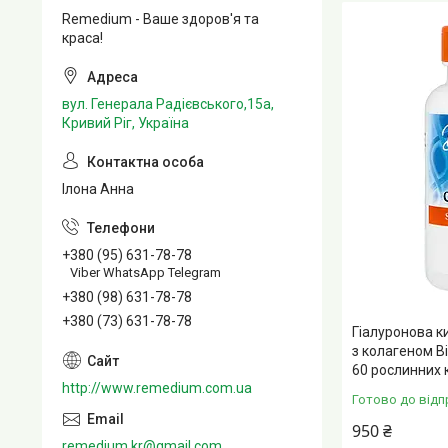
Remedium - Ваше здоров'я та
краса!
вул. Генерала Радієвського,15а,
Кривий Ріг, Україна
Ілона Анна
+380 (95) 631-78-78
Viber WhatsApp Telegram
+380 (98) 631-78-78
+380 (73) 631-78-78
Гіалуронова к
з колагеном Bi
60 рослинних 
http://www.remedium.com.ua
Готово до відп
950 ₴
remedium.kr@gmail.com