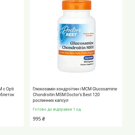
с Optі
Глюкозамін хондроїтин і МСМ Glucosamine
аблеток
Chondroitin MSM Doctor's Best 120
рослинних капсул
Готово до відправки 1 од.
995 ₴