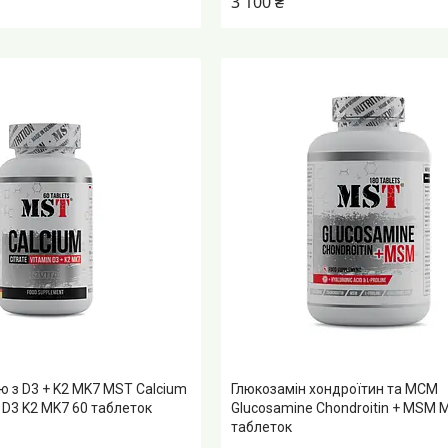
3 100 ₴
ю з D3 + K2 MK7 MST Calcium
Глюкозамін хондроїтин та МСМ
n D3 K2 MK7 60 таблеток
Glucosamine Chondroitin + MSM 
таблеток