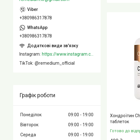
+380986317878
+380986317878
Instagram
https://www.instagram.com/remedium_ua/
TikTok
@remedium_official
Графік роботи
Понеділок
09:00
19:00
Хондроїтин Cho
таблеток
Вівторок
09:00
19:00
Готово до відп
Середа
09:00
19:00