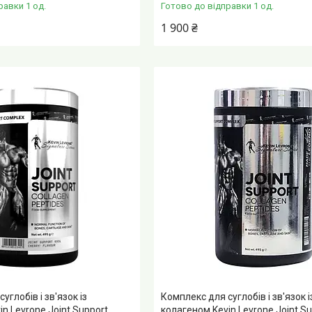
равки 1 од.
Готово до відправки 1 од.
1 900 ₴
углобів і зв'язок із
Комплекс для суглобів і зв'язок і
n Levrone Joint Support
колагеном Kevin Levrone Joint Su