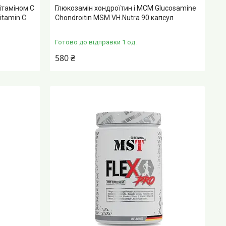
ітаміном C
Глюкозамін хондроїтин і МСМ Glucosamine
itamin C
Chondroitin MSM VH.Nutra 90 капсул
Готово до відправки 1 од.
580 ₴