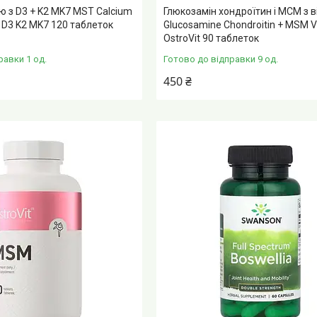
ю з D3 + K2 MK7 MST Calcium
Глюкозамін хондроїтин і МСМ з в
n D3 K2 MK7 120 таблеток
Glucosamine Chondroitin + MSM V
OstroVit 90 таблеток
равки 1 од.
Готово до відправки 9 од.
450 ₴