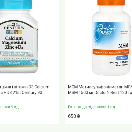
 цинк і вітамін D3 Calcium
МСМ Метилсульфонілметан МСМ 
 + D3 21st Century 90
MSM 1500 мг Doctor's Best 120 т
равки 9 од.
Готово до відправки 1 од.
650 ₴