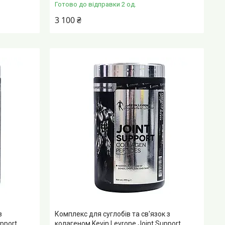
Готово до відправки 2 од.
3 100 ₴
з
Комплекс для суглобів та св'язок з
pport
колагеном Kevin Levrone Joint Support