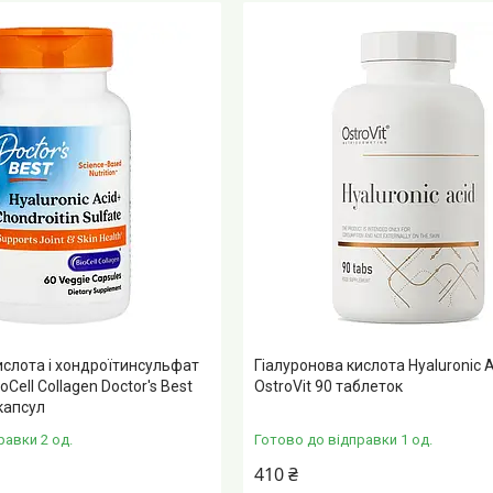
ислота і хондроїтинсульфат
Гіалуронова кислота Hyaluronic A
oCell Collagen Doctor's Best
OstroVit 90 таблеток
капсул
равки 2 од.
Готово до відправки 1 од.
410 ₴