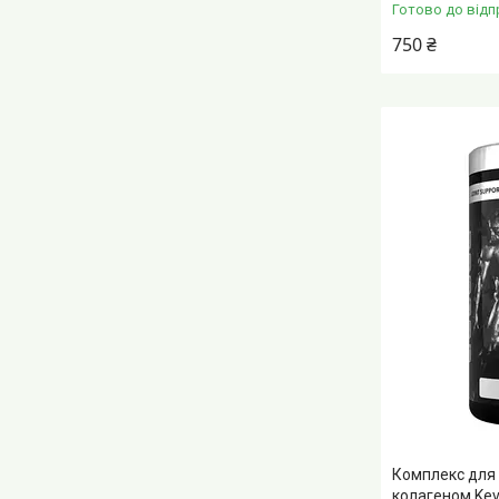
Готово до відп
750 ₴
Комплекс для с
колагеном Kevi