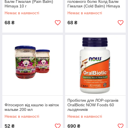
Балм Гімалая (Pain Balm)
головного болю Колд Балм
Himaya 10 г
Гімалая (Cold Balm) Himaya
10 г
Немає в наявності
Немає в наявності
68
68
₴
₴
Пробіотик для ЛОР-органів
Фітосироп від кашлю із квіток
OralBiotic NOW Foods 60
мальви 200 мл
льодяників
Немає в наявності
Немає в наявності
52
690
₴
₴