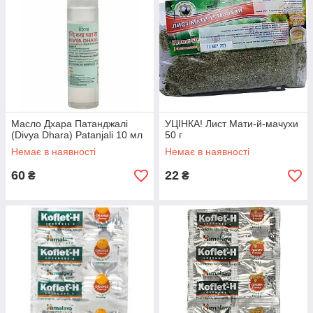
Масло Дхара Патанджалі
УЦІНКА! Лист Мати-й-мачухи
(Divya Dhara) Patanjali 10 мл
50 г
Немає в наявності
Немає в наявності
60
22
₴
₴