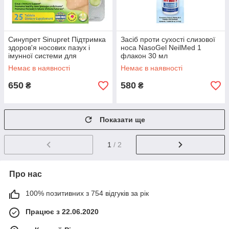
Синупрет Sinupret Підтримка
Засіб проти сухості слизової
здоров'я носових пазух і
носа NasoGel NeilMed 1
імунної системи для
флакон 30 мл
дорослих Bionorica Adult
Немає в наявності
Немає в наявності
Strength
650
580
₴
₴
Показати ще
1
/ 2
Про нас
100% позитивних з 754 відгуків за рік
Працює з 22.06.2020