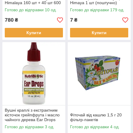
Himalaya 160 шт + 40 шт 600
Himaya 1 шт (поштучно)
г
Готово до відправки 10 од.
Готово до відправки 179 од.
780
7
₴
₴
Купити
Купити
Вушні краплі з екстрактним
кісточок грейпфрута і масло
Фіточай від кашлю 1,5 г 20
чайного дерева Ear Drops
фільтр-пакетів
NutriBiotic 30 мл
Готово до відправки 3 од.
Готово до відправки 4 од.