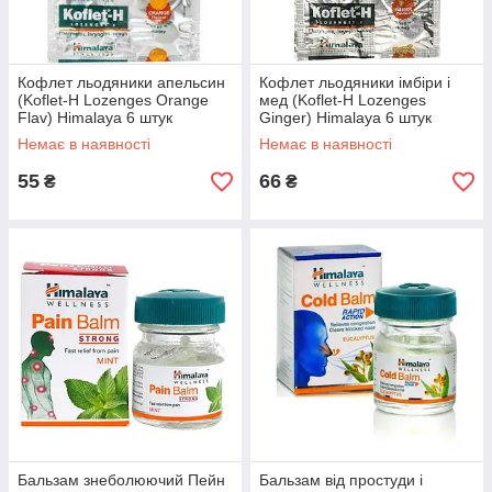
Кофлет льодяники апельсин
Кофлет льодяники імбіри і
(Koflet-H Lozenges Orange
мед (Koflet-H Lozenges
Flav) Himalaya 6 штук
Ginger) Himalaya 6 штук
Немає в наявності
Немає в наявності
55
66
₴
₴
Бальзам знеболюючий Пейн
Бальзам від простуди і