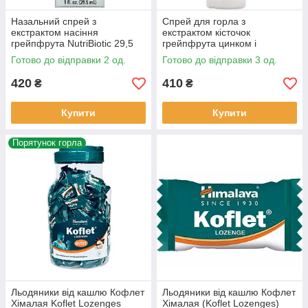
Назальний спрей з
Спрей для горла з
екстрактом насіння
екстрактом кісточок
грейпфрута NutriBiotic 29,5
грейпфрута цинком і
мл
ментолом NutriBiotic 118 мл
Готово до відправки 2 од.
Готово до відправки 3 од.
420
410
₴
₴
Купити
Купити
Порятунок горла
Льодяники від кашлю Кофлет
Льодяники від кашлю Кофлет
Хімалая Koflet Lozenges
Хімалая (Koflet Lozenges)